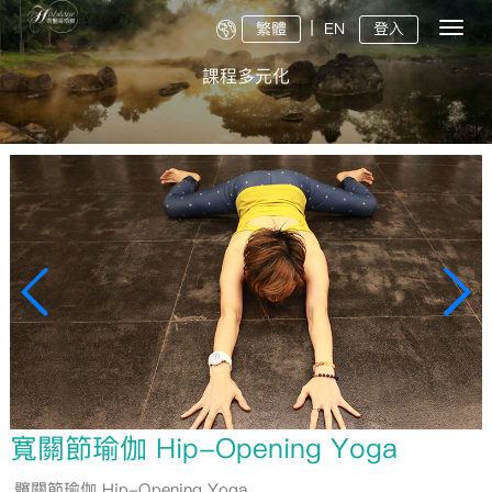
丨
繁體
EN
登入
切
换
导
課程多元化
航
寬關節瑜伽 Hip-Opening Yoga
髖關節瑜伽 Hip-Opening Yoga